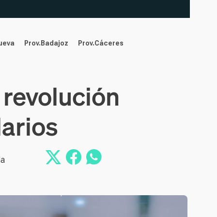
nueva
Prov.Badajoz
Prov.Cáceres
 revolución
larios
la