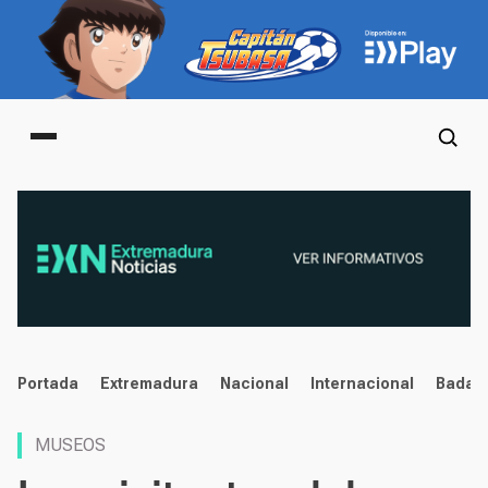
Main menu
noticias
Portada
Extremadura
Nacional
Internacional
Badaj
MUSEOS