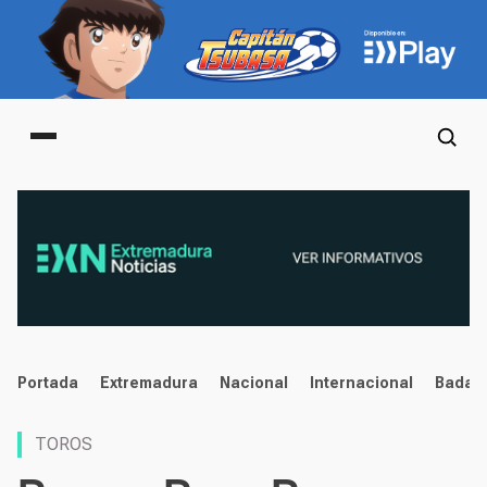
Main menu
noticias
Portada
Extremadura
Nacional
Internacional
Badaj
TOROS