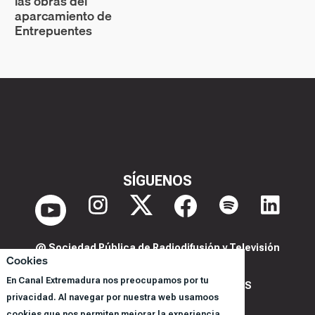
las obras del
aparcamiento de
Entrepuentes
SÍGUENOS
@ Sociedad Pública de Radiodifusión y Televisión
Cookies
Extremeña S.A.U.
En Canal Extremadura nos preocupamos por tu
POLITICA DE PRIVACIDAD Y COOKIES
privacidad. Al navegar por nuestra web usamoos
AVISO LEGAL
cookies que nos permiten mejorar la experiencia