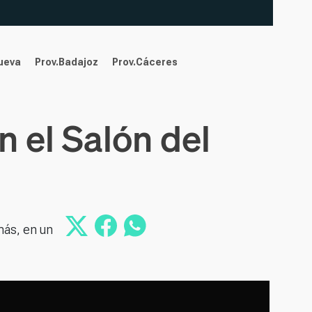
nueva
Prov.Badajoz
Prov.Cáceres
n el Salón del
más, en un