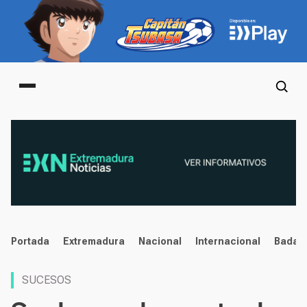
Main menu
noticias
Portada
Extremadura
Nacional
Internacional
Badaj
SUCESOS