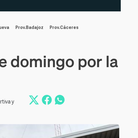
nueva
Prov.Badajoz
Prov.Cáceres
e domingo por la
tiva y