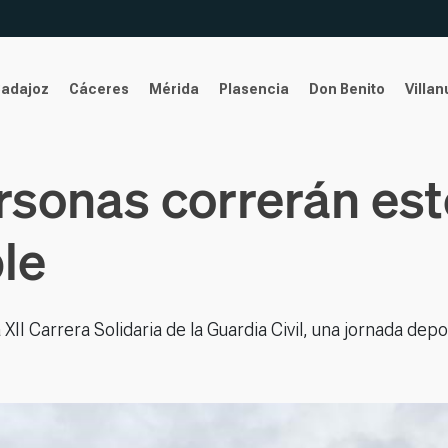
Badajoz
Cáceres
Mérida
Plasencia
Don Benito
Villa
sonas correrán est
le
I Carrera Solidaria de la Guardia Civil, una jornada depor