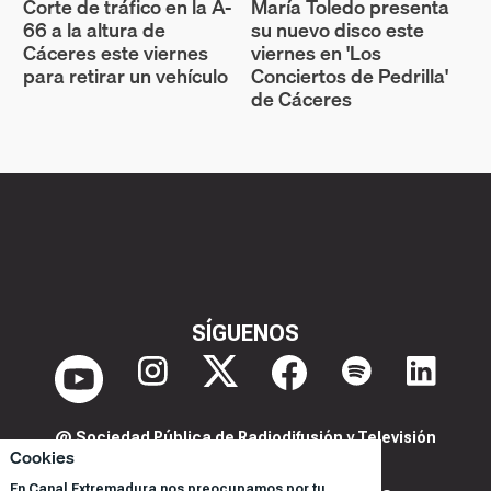
Corte de tráfico en la A-
María Toledo presenta
66 a la altura de
su nuevo disco este
Cáceres este viernes
viernes en 'Los
para retirar un vehículo
Conciertos de Pedrilla'
de Cáceres
SÍGUENOS
@ Sociedad Pública de Radiodifusión y Televisión
Cookies
Extremeña S.A.U.
En Canal Extremadura nos preocupamos por tu