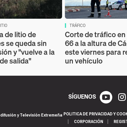
ITIO
TRÁFICO
 de litio de
Corte de tráfico en 
s se queda sin
66 a la altura de C
ión y "vuelve a la
este viernes para r
 de salida"
un vehículo
SÍGUENOS
POLITICA DE PRIVACIDAD Y COO
ifusión y Televisión Extremeña
CORPORACIÓN
REGIS