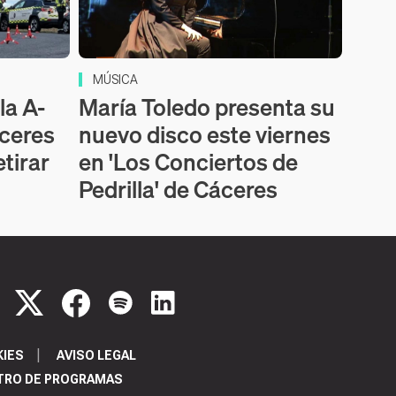
MÚSICA
la A-
María Toledo presenta su
áceres
nuevo disco este viernes
etirar
en 'Los Conciertos de
Pedrilla' de Cáceres
KIES
AVISO LEGAL
TRO DE PROGRAMAS