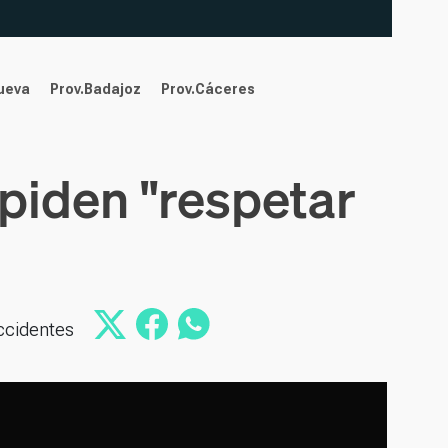
nueva
Prov.Badajoz
Prov.Cáceres
piden "respetar
accidentes