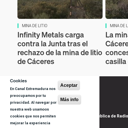
MINA DE LITIO
MINA DE L
Infinity Metals carga
La mina
contra la Junta tras el
Cácere
rechazo de la mina de litio
conces
de Cáceres
casilla
Cookies
Aceptar
En Canal Extremadura nos
preocupamos por tu
Más info
privacidad. Al navegar por
nuestra web usamoos
@ Sociedad Pública de Radiod
cookies que nos permiten
S.A.U.
mejorar la experiencia