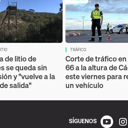
ITIO
TRÁFICO
 de litio de
Corte de tráfico en 
s se queda sin
66 a la altura de C
ión y "vuelve a la
este viernes para r
 de salida"
un vehículo
SÍGUENOS