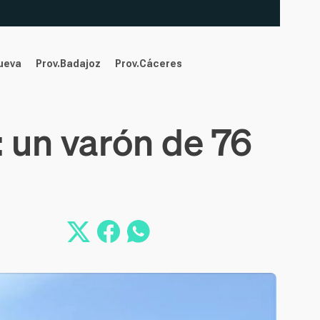
nueva
Prov.Badajoz
Prov.Cáceres
 un varón de 76