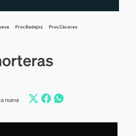
nueva
Prov.Badajoz
Prov.Cáceres
horteras
ta nueva