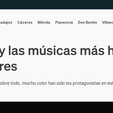
Badajoz
Cáceres
Mérida
Plasencia
Don Benito
Villa
 y las músicas más 
res
sobre todo, mucho color han sido los protagonistas en es