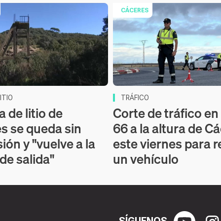
CÁCERES
ITIO
TRÁFICO
 de litio de
Corte de tráfico en 
s se queda sin
66 a la altura de C
ión y "vuelve a la
este viernes para r
 de salida"
un vehículo