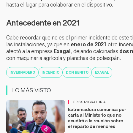
hasta el lugar para colaborar en el dispositivo.
Antecedente en 2021
Cabe recordar que no es el primer incidente de este t
las instalaciones, ya que en
enero de 2021
otro incen
afectó a la empresa
Exagal
, dejando calcinadas
dos 
con maquinaria agrícola y planchas de poliespán.
INVERNADERO
INCENDIO
DON BENITO
EXAGAL
LO MÁS VISTO
CRISIS MIGRATORIA
Extremadura comunica por
carta al Ministerio que no
acudirá a la reunión sobre
el reparto de menores