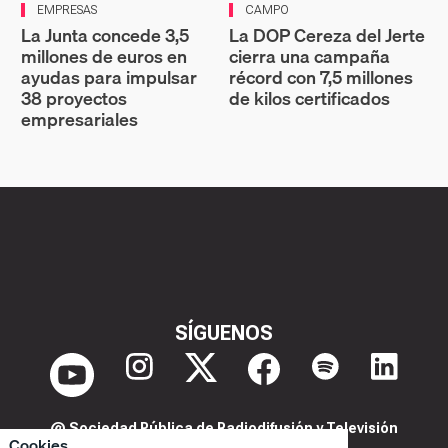
EMPRESAS
CAMPO
La Junta concede 3,5
La DOP Cereza del Jerte
millones de euros en
cierra una campaña
ayudas para impulsar
récord con 7,5 millones
38 proyectos
de kilos certificados
empresariales
SÍGUENOS
@ Sociedad Pública de Radiodifusión y Televisión
Cookies
Extremeña S.A.U.