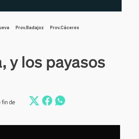
nueva
Prov.Badajoz
Prov.Cáceres
 y los payasos
 fin de