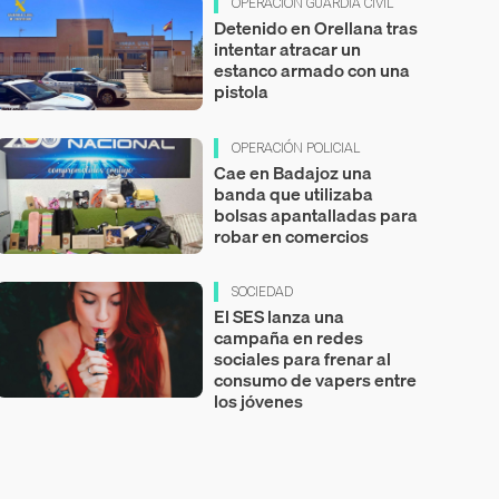
OPERACIÓN GUARDIA CIVIL
Detenido en Orellana tras
intentar atracar un
estanco armado con una
pistola
OPERACIÓN POLICIAL
Cae en Badajoz una
banda que utilizaba
bolsas apantalladas para
robar en comercios
SOCIEDAD
El SES lanza una
campaña en redes
sociales para frenar al
consumo de vapers entre
los jóvenes