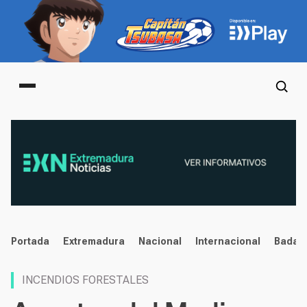
Main menu
noticias
Portada
Extremadura
Nacional
Internacional
Badaj
INCENDIOS FORESTALES