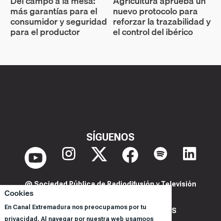
Del campo a la mesa:
Agricultura aprueba un
más garantías para el
nuevo protocolo para
consumidor y seguridad
reforzar la trazabilidad y
para el productor
el control del ibérico
SÍGUENOS
@ Sociedad Pública de Radiodifusión y Televisión
Cookies
Extremeña S.A.U.
En Canal Extremadura nos preocupamos por tu
POLITICA DE PRIVACIDAD Y COOKIES
privacidad. Al navegar por nuestra web usamoos