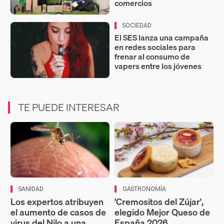
comercios
SOCIEDAD
El SES lanza una campaña
en redes sociales para
frenar al consumo de
vapers entre los jóvenes
TE PUEDE INTERESAR
SANIDAD
GASTRONOMÍA
Los expertos atribuyen
'Cremositos del Zújar',
el aumento de casos de
elegido Mejor Queso de
virus del Nilo a una
España 2026