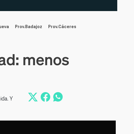
nueva
Prov.Badajoz
Prov.Cáceres
dad: menos
ida. Y