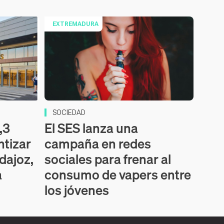
EXTREMADURA
SOCIEDAD
,3
El SES lanza una
ntizar
campaña en redes
dajoz,
sociales para frenar al
a
consumo de vapers entre
los jóvenes