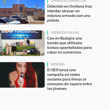
OPERACIÓN GUARDIA CIVIL
Detenido en Orellana tras
intentar atracar un
estanco armado con una
pistola
OPERACIÓN POLICIAL
Cae en Badajoz una
banda que utilizaba
bolsas apantalladas para
robar en comercios
SOCIEDAD
El SES lanza una
campaña en redes
sociales para frenar al
consumo de vapers entre
los jóvenes