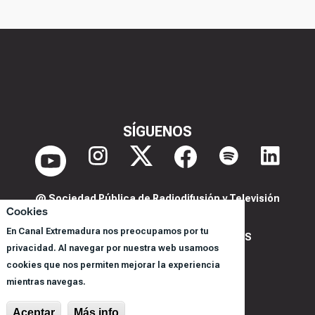
SÍGUENOS
@ Sociedad Pública de Radiodifusión y Televisión
Cookies
Extremeña S.A.U.
En Canal Extremadura nos preocupamos por tu
POLITICA DE PRIVACIDAD Y COOKIES
privacidad. Al navegar por nuestra web usamoos
AVISO LEGAL
cookies que nos permiten mejorar la experiencia
CORPORACIÓN
mientras navegas.
REGISTRO DE PROGRAMAS
Aceptar
Más info