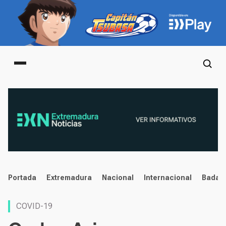
Main menu
noticias
Portada
Extremadura
Nacional
Internacional
Badaj
COVID-19