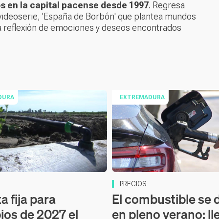
os en la capital pacense desde 1997
. Regresa
videoserie, 'España de Borbón' que plantea mundos
ura reflexión de emociones y deseos encontrados
DURA
EXTREMADURA
PRECIOS
a fija para
El combustible se 
pios de 2027 el
en pleno verano: ll