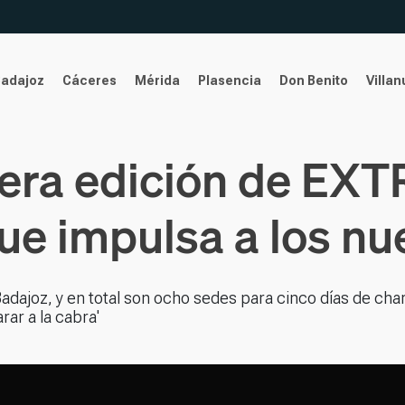
Badajoz
Cáceres
Mérida
Plasencia
Don Benito
Villa
cera edición de EX
que impulsa a los n
dajoz, y en total son ocho sedes para cinco días de charl
ar a la cabra'