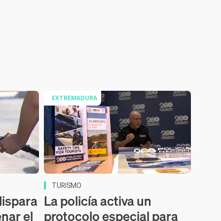
EXTREMADURA
TURISMO
dispara
La policía activa un
enar el
protocolo especial para