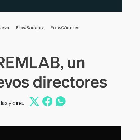
nueva
Prov.Badajoz
Prov.Cáceres
TREMLAB, un
uevos directores
as y cine.