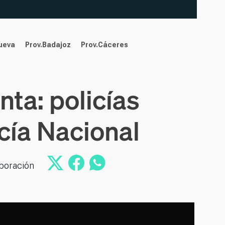
nueva
Prov.Badajoz
Prov.Cáceres
ta: policías
icía Nacional
aboración