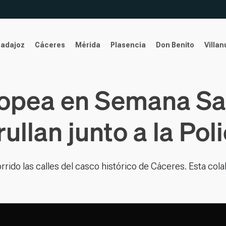
Badajoz
Cáceres
Mérida
Plasencia
Don Benito
Villa
opea en Semana San
llan junto a la Pol
rido las calles del casco histórico de Cáceres. Esta col