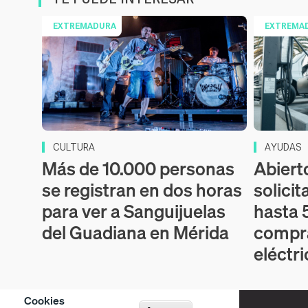
EXTREMADURA
EXTREMA
CULTURA
AYUDAS
Más de 10.000 personas
Abiert
se registran en dos horas
solicit
para ver a Sanguijuelas
hasta 
del Guadiana en Mérida
compr
eléctr
Cookies