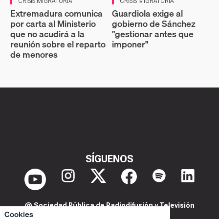
CRISIS MIGRATORIA
CRISIS MIGRATORIA
Extremadura comunica
Guardiola exige al
por carta al Ministerio
gobierno de Sánchez
que no acudirá a la
"gestionar antes que
reunión sobre el reparto
imponer"
de menores
SÍGUENOS
@ Sociedad Pública de Radiodifusión y Televisión
Cookies
Extremeña S.A.U.