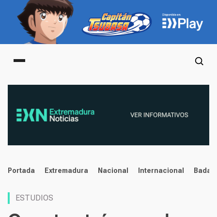
Main menu
noticias
Portada
Extremadura
Nacional
Internacional
Badaj
ESTUDIOS