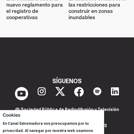
nuevo reglamento para
las restricciones para
el registro de
construir en zonas
cooperativas
inundables
SÍGUENOS
@ Sociedad Pública de Radiodifusión y Televisión
Cookies
Extremeña S.A.U.
En Canal Extremadura nos preocupamos por tu
POLITICA DE PRIVACIDAD Y COOKIES
privacidad. Al navegar por nuestra web usamoos
AVISO LEGAL