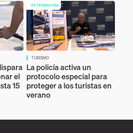
EXTREMADURA
TURISMO
dispara
La policía activa un
enar el
protocolo especial para
sta 15
proteger a los turistas en
verano