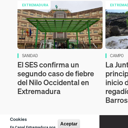
EXTREMADURA
EXTREMA
SANIDAD
CAMPO
El SES confirma un
La Junt
segundo caso de fiebre
princi
del Nilo Occidental en
inicio 
Extremadura
regadí
Barros
Cookies
Aceptar
En Canal Extremadura nos