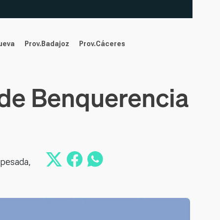
nueva
Prov.Badajoz
Prov.Cáceres
o de Benquerencia
 pesada,