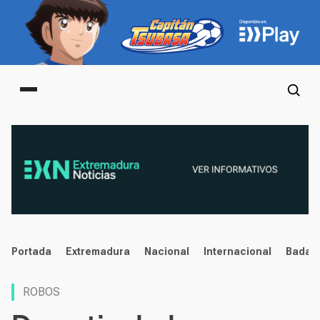
Main menu
noticias
Portada
Extremadura
Nacional
Internacional
Badaj
ROBOS