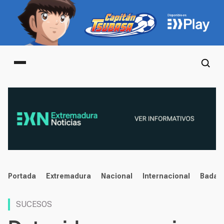
Main menu
noticias
Portada
Extremadura
Nacional
Internacional
Badaj
SUCESOS