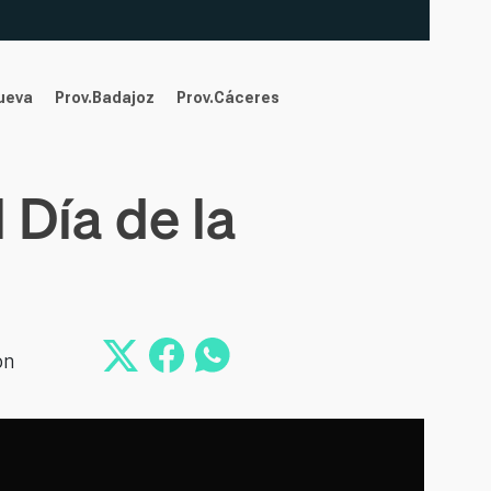
nueva
Prov.Badajoz
Prov.Cáceres
 Día de la
ón