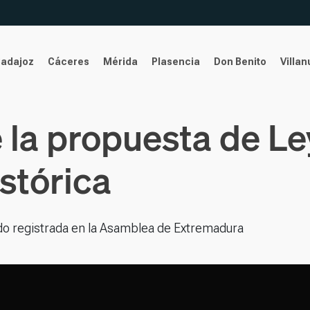
Badajoz
Cáceres
Mérida
Plasencia
Don Benito
Villa
e la propuesta de L
stórica
ido registrada en la Asamblea de Extremadura