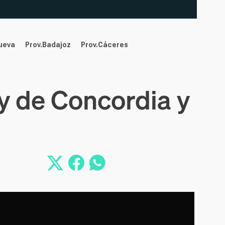
nueva
Prov.Badajoz
Prov.Cáceres
ey de Concordia y