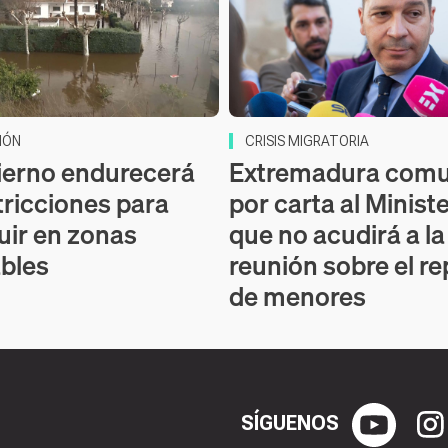
IÓN
CRISIS MIGRATORIA
ierno endurecerá
Extremadura comu
tricciones para
por carta al Minist
uir en zonas
que no acudirá a la
bles
reunión sobre el re
de menores
SÍGUENOS