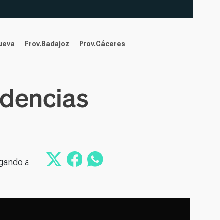
nueva
Prov.Badajoz
Prov.Cáceres
idencias
egando a