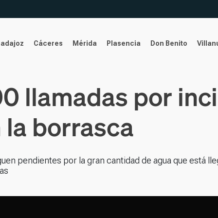
Badajoz
Cáceres
Mérida
Plasencia
Don Benito
Villa
400 llamadas por inc
 la borrasca
uen pendientes por la gran cantidad de agua que está ll
das