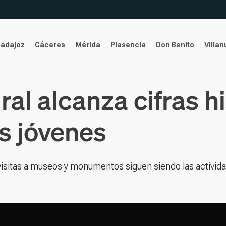
Badajoz
Cáceres
Mérida
Plasencia
Don Benito
Villa
al alcanza cifras h
s jóvenes
as visitas a museos y monumentos siguen siendo las activid