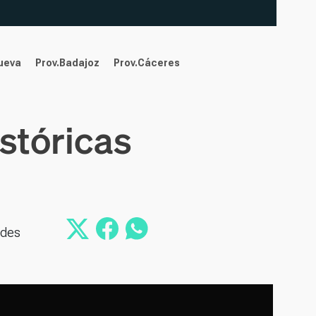
nueva
Prov.Badajoz
Prov.Cáceres
istóricas
ades