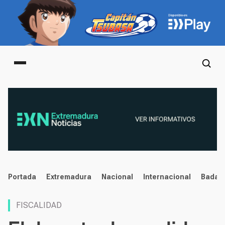
Main menu
noticias
Portada
Extremadura
Nacional
Internacional
Badaj
FISCALIDAD