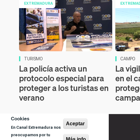
EXTREMADURA
EXTREMA
TURISMO
CAMPO
La policía activa un
La vigi
protocolo especial para
en el 
proteger a los turistas en
protege
verano
campañ
Cookies
Aceptar
En Canal Extremadura nos
preocupamos por tu
Más info