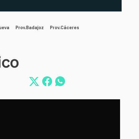
nueva
Prov.Badajoz
Prov.Cáceres
ico