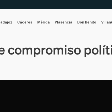
Badajoz
Cáceres
Mérida
Plasencia
Don Benito
Villa
e compromiso polít