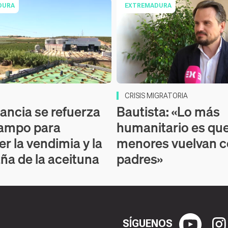
DURA
EXTREMADURA
CRISIS MIGRATORIA
lancia se refuerza
Bautista: «Lo más
campo para
humanitario es que
r la vendimia y la
menores vuelvan c
a de la aceituna
padres»
SÍGUENOS