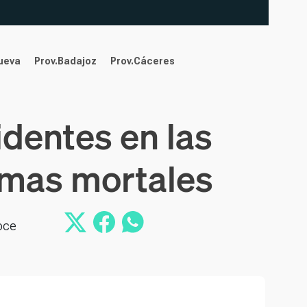
nueva
Prov.Badajoz
Prov.Cáceres
identes en las
imas mortales
doce