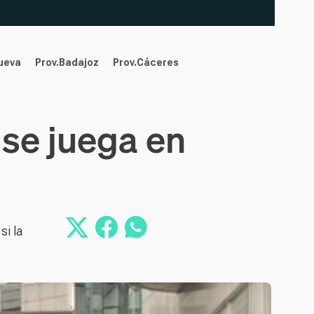
nueva
Prov.Badajoz
Prov.Cáceres
 se juega en
si la