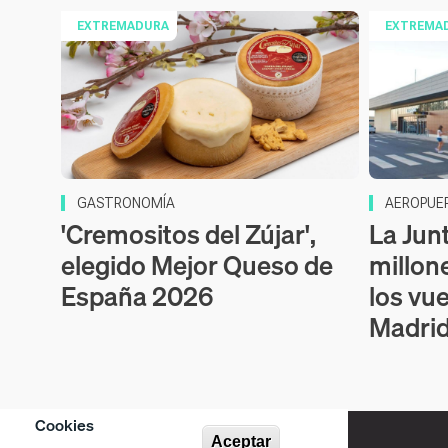
EXTREMADURA
EXTREMA
GASTRONOMÍA
AEROPUE
'Cremositos del Zújar',
La Jun
elegido Mejor Queso de
millon
España 2026
los vu
Madrid
Cookies
Aceptar