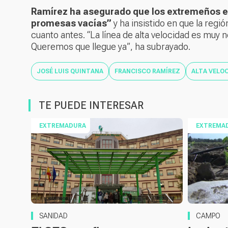
Ramírez ha asegurado que los extremeños e
promesas vacías”
y ha insistido en que la regió
cuanto antes. “La línea de alta velocidad es mu
Queremos que llegue ya”, ha subrayado.
JOSÉ LUIS QUINTANA
FRANCISCO RAMÍREZ
ALTA VELO
TE PUEDE INTERESAR
EXTREMADURA
EXTREMA
SANIDAD
CAMPO