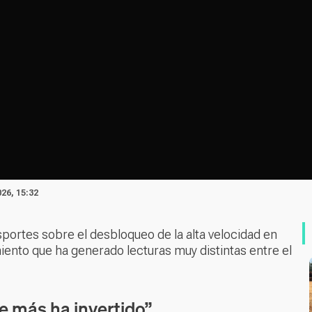
26, 15:32
sportes sobre el
desbloqueo de la alta velocidad en
ento que ha generado lecturas muy distintas entre el
e más ha invertido”