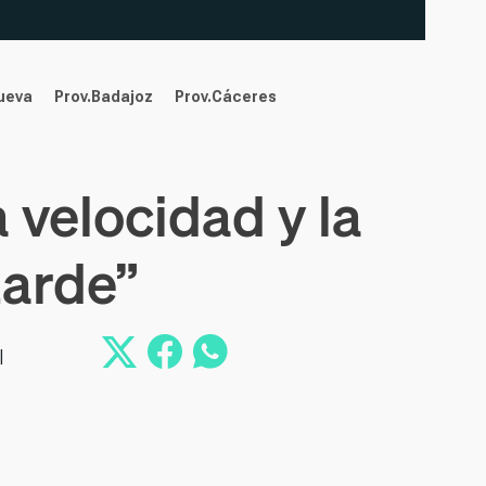
nueva
Prov.Badajoz
Prov.Cáceres
 velocidad y la
tarde”
l