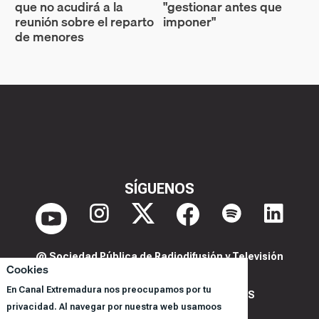
que no acudirá a la
"gestionar antes que
reunión sobre el reparto
imponer"
de menores
SÍGUENOS
@ Sociedad Pública de Radiodifusión y Televisión
Cookies
Extremeña S.A.U.
En Canal Extremadura nos preocupamos por tu
POLITICA DE PRIVACIDAD Y COOKIES
privacidad. Al navegar por nuestra web usamoos
AVISO LEGAL