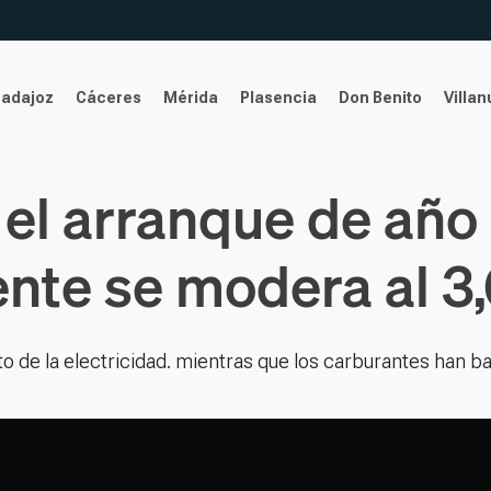
Badajoz
Cáceres
Mérida
Plasencia
Don Benito
Villa
 el arranque de año 
ente se modera al 3
to de la electricidad. mientras que los carburantes han b