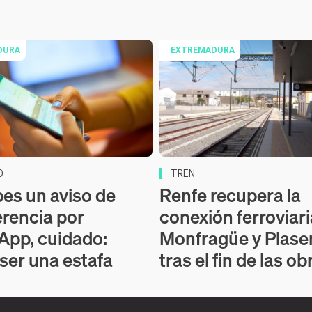
DURA
EXTREMADURA
O
TREN
bes un aviso de
Renfe recupera la
erencia por
conexión ferroviari
pp, cuidado:
Monfragüe y Plase
ser una estafa
tras el fin de las ob