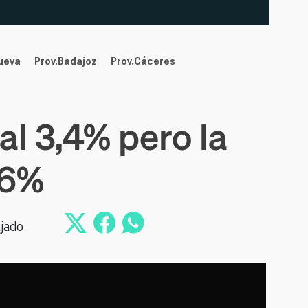
nueva
Prov.Badajoz
Prov.Cáceres
al 3,4% pero la
,6%
ajado