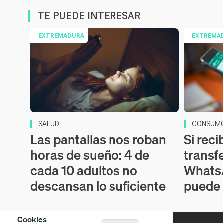
TE PUEDE INTERESAR
EXTREMADURA
EXTREMA
SALUD
CONSUM
Las pantallas nos roban
Si reci
horas de sueño: 4 de
transf
cada 10 adultos no
WhatsA
descansan lo suficiente
puede 
Cookies