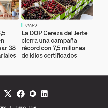
CAMPO
,5
La DOP Cereza del Jerte
en
cierra una campaña
sar 38
récord con 7,5 millones
riales
de kilos certificados
KIES
AVISO LEGAL