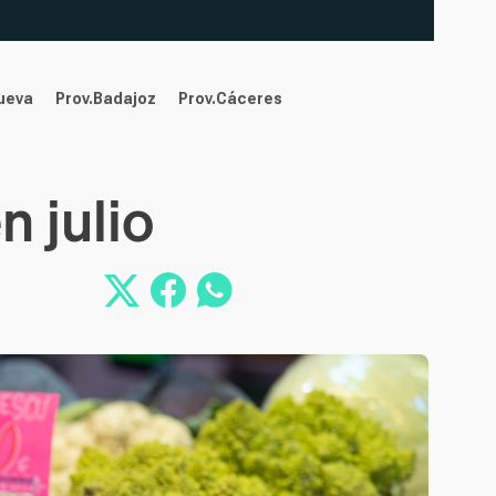
nueva
Prov.Badajoz
Prov.Cáceres
n julio