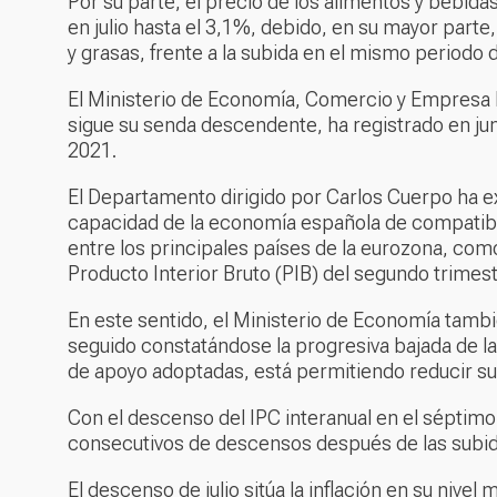
Por su parte, el precio de los alimentos y bebida
en julio hasta el 3,1%, debido, en su mayor parte,
y grasas, frente a la subida en el mismo periodo d
El Ministerio de Economía, Comercio y Empresa ha
sigue su senda descendente, ha registrado en ju
2021.
El Departamento dirigido por Carlos Cuerpo ha exp
capacidad de la economía española de compatib
entre los principales países de la eurozona, com
Producto Interior Bruto (PIB) del segundo trimes
En este sentido, el Ministerio de Economía tambi
seguido constatándose la progresiva bajada de la 
de apoyo adoptadas, está permitiendo reducir su d
Con el descenso del IPC interanual en el séptim
consecutivos de descensos después de las subid
El descenso de julio sitúa la inflación en su niv