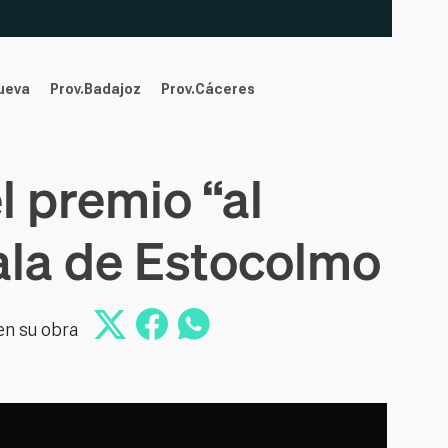
nueva
Prov.Badajoz
Prov.Cáceres
l premio “al
ala de Estocolmo
en su obra