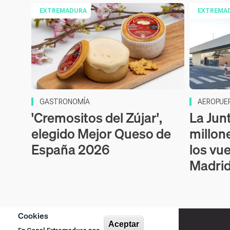
EXTREMADURA
EXTREMA
GASTRONOMÍA
AEROPUE
'Cremositos del Zújar',
La Jun
elegido Mejor Queso de
millon
España 2026
los vu
Madrid
Cookies
Aceptar