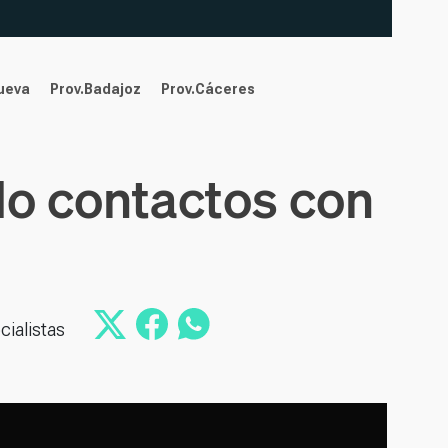
nueva
Prov.Badajoz
Prov.Cáceres
do contactos con
cialistas