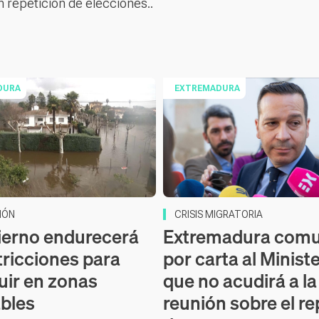
repetición de elecciones..
DURA
EXTREMADURA
IÓN
CRISIS MIGRATORIA
ierno endurecerá
Extremadura comu
tricciones para
por carta al Minist
uir en zonas
que no acudirá a la
bles
reunión sobre el re