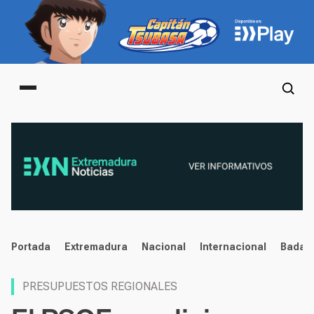
Main menu
noticias
Portada
Extremadura
Nacional
Internacional
Badaj
PRESUPUESTOS REGIONALES