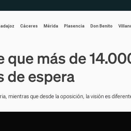
Badajoz
Cáceres
Mérida
Plasencia
Don Benito
Villa
de que más de 14.0
as de espera
a, mientras que desde la oposición, la visión es diferent