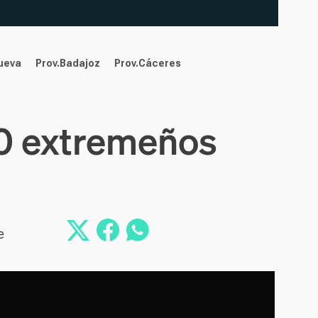
nueva
Prov.Badajoz
Prov.Cáceres
00 extremeños
e