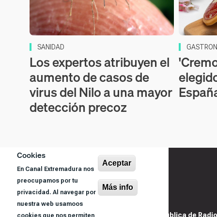
SANIDAD
GASTRON
Los expertos atribuyen el
'Cremos
aumento de casos de
elegid
virus del Nilo a una mayor
Españ
detección precoz
Cookies
Aceptar
En Canal Extremadura nos
preocupamos por tu
Más info
privacidad. Al navegar por
nuestra web usamoos
@ Sociedad Pública de Radiod
cookies que nos permiten