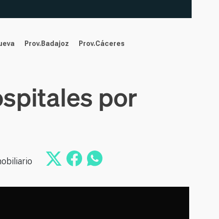
nueva
Prov.Badajoz
Prov.Cáceres
ospitales por
obiliario