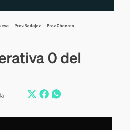
nueva
Prov.Badajoz
Prov.Cáceres
rativa 0 del
la