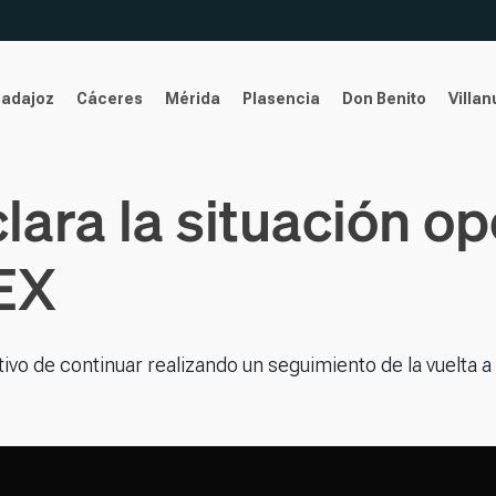
Badajoz
Cáceres
Mérida
Plasencia
Don Benito
Villa
ara la situación ope
EX
vo de continuar realizando un seguimiento de la vuelta a 