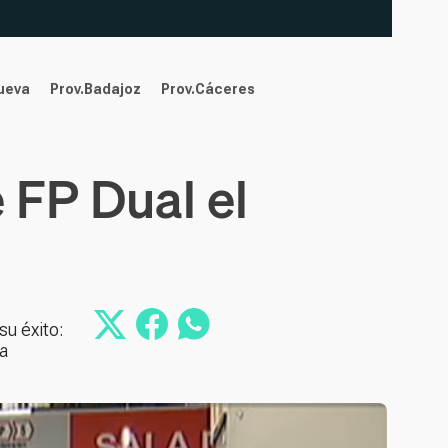
nueva
Prov.Badajoz
Prov.Cáceres
 FP Dual el
u éxito:
a