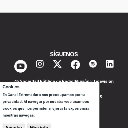
SÍGUENOS
@ Sociedad Pública de Radiodifusión y Televisión
Cookies
Extremeña S.A.U.
En Canal Extremadura nos preocupamos por tu
POLITICA DE PRIVACIDAD Y COOKIES
privacidad. Al navegar por nuestra web usamoos
AVISO LEGAL
cookies que nos permiten mejorar la experiencia
CORPORACIÓN
mientras navegas.
REGISTRO DE PROGRAMAS
Aceptar
Más info