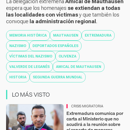
La delegación extremeña
Amical de Mauthausen
espera que los homenajes
se extiendan a todas
las localidades con víctimas
y que también los
convoque
la administración regional
.
MEMORIA HISTÓRICA
MAUTHAUSEN
EXTREMADURA
NAZISMO
DEPORTADOS ESPAÑOLES
VÍCTIMAS DEL NAZISMO
OLIVENZA
VALVERDE DE LEGANÉS
AMICAL DE MAUTHAUSEN
HISTORIA
SEGUNDA GUERRA MUNDIAL
LO MÁS VISTO
CRISIS MIGRATORIA
Extremadura comunica por
carta al Ministerio que no
acudirá a la reunión sobre
el reparto de menores