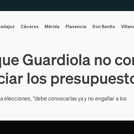
Badajoz
Cáceres
Mérida
Plasencia
Don Benito
Villa
 que Guardiola no c
ciar los presupuest
sca elecciones, “debe convocarlas ya y no engañar a los