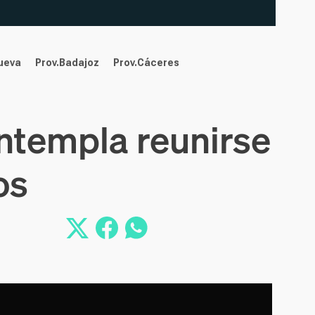
nueva
Prov.Badajoz
Prov.Cáceres
ontempla reunirse
os