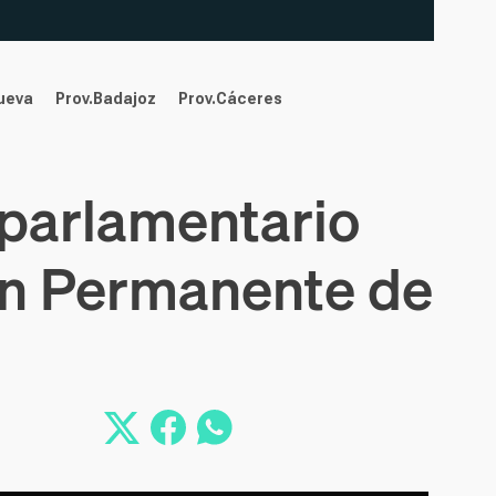
nueva
Prov.Badajoz
Prov.Cáceres
 parlamentario
ión Permanente de