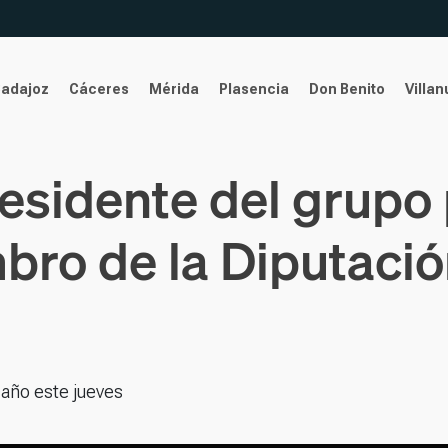
Badajoz
Cáceres
Mérida
Plasencia
Don Benito
Villa
residente del grupo
mbro de la Diputac
año este jueves