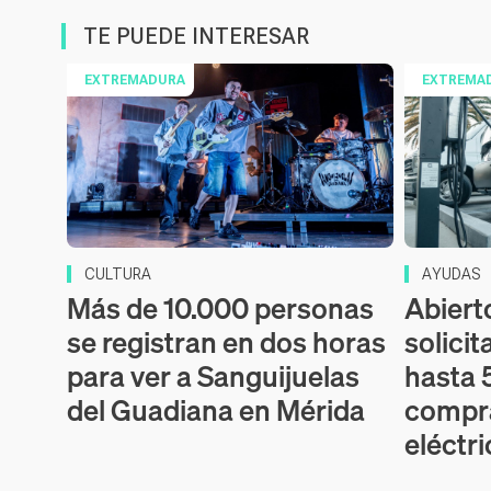
TE PUEDE INTERESAR
EXTREMADURA
EXTREMA
CULTURA
AYUDAS
Más de 10.000 personas
Abiert
se registran en dos horas
solicit
para ver a Sanguijuelas
hasta 
del Guadiana en Mérida
compr
eléctr