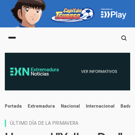
Main menu
noticias
Portada
Extremadura
Nacional
Internacional
Badaj
ÚLTIMO DÍA DE LA PRIMAVERA